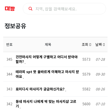
정
정보공유
보
공
번호
제목
조회
날짜
유
건전마사지 어떻게 구별하고 어디서 받아야
345
5573
07-28
할까?
테라피 spt 뜻 올바르게 이해하고 마사지 받
344
5579
09-30
아요
343
로미디시 마사지가 궁금하신가요?
5582
08-26
동네 마사지 나에게 딱 맞는 마사지샵 고르
342
5600
07-10
기