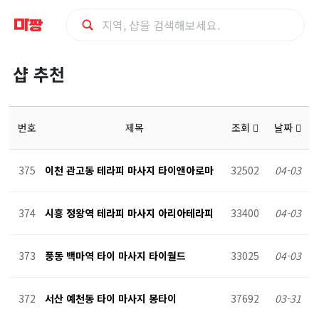
마
샵 추천
사
지
번호
제목
조회
날짜
샵
375
이천 관고동 테라피 마사지 타이앤아로마
32502
04-03
추
374
시흥 정왕역 테라피 마사지 아리아테라피
33400
04-03
천
373
풍동 백마역 타이 마사지 타이월드
33025
04-03
372
서산 예천동 타이 마사지 몽타이
37692
03-31