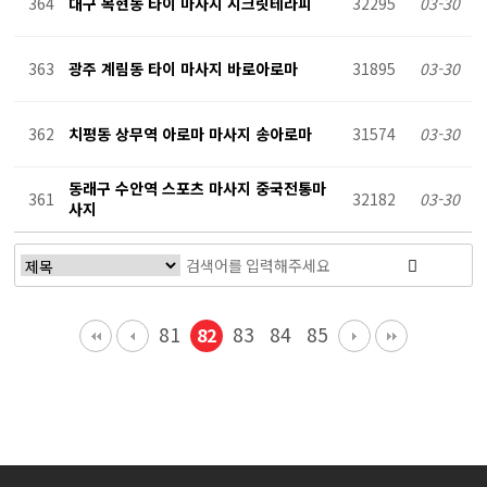
364
대구 복현동 타이 마사지 시크릿테라피
32295
03-30
363
광주 계림동 타이 마사지 바로아로마
31895
03-30
362
치평동 상무역 아로마 마사지 송아로마
31574
03-30
동래구 수안역 스포츠 마사지 중국전통마
361
32182
03-30
사지
81
83
84
85
82