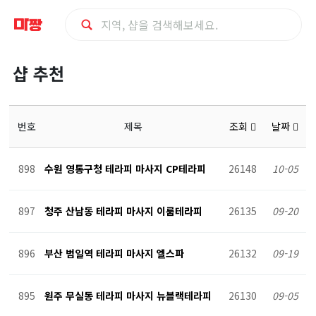
마
샵 추천
사
지
번호
제목
조회
날짜
샵
898
수원 영통구청 테라피 마사지 CP테라피
26148
10-05
추
897
청주 산남동 테라피 마사지 이룸테라피
26135
09-20
천
896
부산 범일역 테라피 마사지 엘스파
26132
09-19
895
원주 무실동 테라피 마사지 뉴블랙테라피
26130
09-05