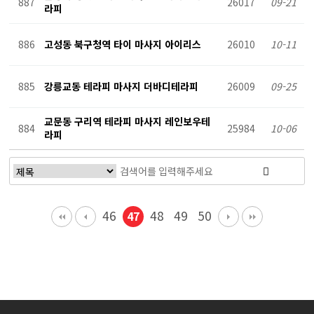
887
26017
09-21
라피
886
고성동 북구청역 타이 마사지 아이리스
26010
10-11
885
강릉교동 테라피 마사지 더바디테라피
26009
09-25
교문동 구리역 테라피 마사지 레인보우테
884
25984
10-06
라피
46
48
49
50
47