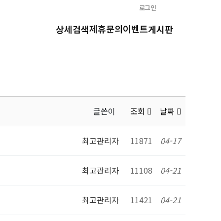
로그인
제휴문의
이벤트
상세검색
게시판
글쓴이
조회
날짜
최고관리자
11871
04-17
최고관리자
11108
04-21
최고관리자
11421
04-21