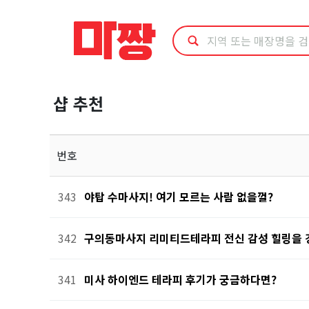
마
사
지
샵 추천
샵
추
번호
천
343
야탑 수마사지! 여기 모르는 사람 없을껄?
342
구의동마사지 리미티드테라피 전신 감성 힐링을
341
미사 하이엔드 테라피 후기가 궁금하다면?