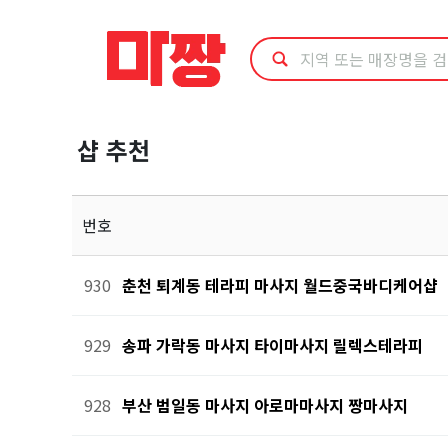
마
사
지
샵 추천
샵
추
번호
천
930
춘천 퇴계동 테라피 마사지 월드중국바디케어샵
929
송파 가락동 마사지 타이마사지 릴렉스테라피
928
부산 범일동 마사지 아로마마사지 짱마사지