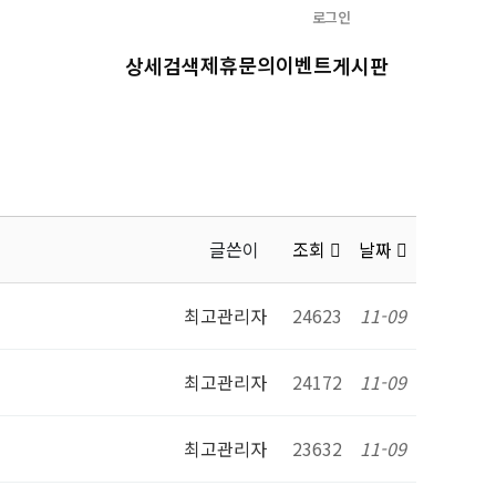
로그인
제휴문의
이벤트
상세검색
게시판
글쓴이
조회
날짜
최고관리자
24623
11-09
최고관리자
24172
11-09
최고관리자
23632
11-09