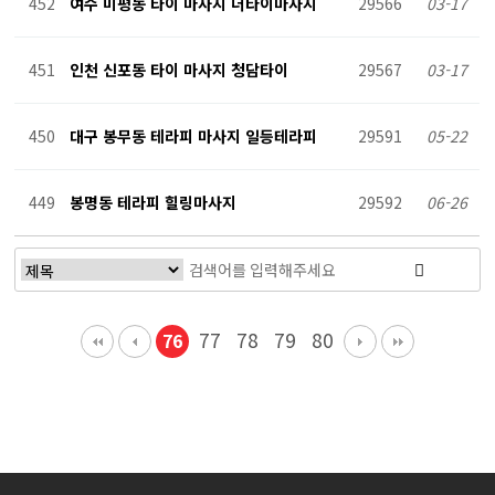
452
여수 미평동 타이 마사지 더타이마사지
29566
03-17
451
인천 신포동 타이 마사지 청담타이
29567
03-17
450
대구 봉무동 테라피 마사지 일등테라피
29591
05-22
449
봉명동 테라피 힐링마사지
29592
06-26
77
78
79
80
76