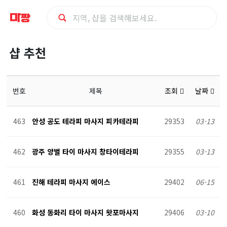
마
샵 추천
사
지
번호
제목
조회
날짜
샵
463
안성 공도 테라피 마사지 피카테라피
29353
03-13
추
462
광주 양벌 타이 마사지 창타이테라피
29355
03-13
천
461
진해 테라피 마사지 에이스
29402
06-15
460
화성 동화리 타이 마사지 왓포마사지
29406
03-10