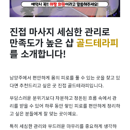
관
리
진접 마사지 세심한 관리로
로
만족도가 높은 샵
골드테라피
만
를 소개합니다!
족
도
남양주에서 편안하게 몸의 피로를 풀 수 있는 곳을 찾고 있
다면 추천드리고 싶은 곳 진접 골드테라피입니다.
높
부담스러운 분위기보다 차분하고 정돈된 흐름 속에서 관
은
리를 받을 수 있어 하루 동안 쌓인 피로를 편안하게 정리하
고 싶은 분들에게 잘 맞는 곳이예요.
골
특히 세심한 관리와 부드러운 마무리를 중요하게 생각하