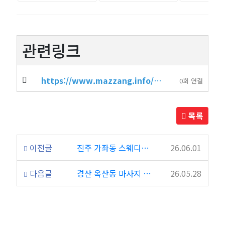
관련링크
https://www.mazzang.info/shop_info.php?wr_id=5682
0회 연결
목록
이전글
진주 가좌동 스웨디시 가성비 좋고 깔끔한 힐링 샵 솜타이
26.06.01
다음글
경산 옥산동 마사지 조용한 분위기에서 수면 가능한 폭스마사지
26.05.28