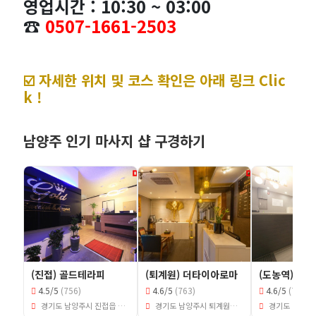
영업시간 : 10:30 ~ 03:00
☎️
0507-1661-2503
☑️ 자세한 위치 및 코스 확인은 아래 링크 Clic
k !
남양주 인기 마사지 샵 구경하기
(진접) 골드테라피
(퇴계원) 더타이아로마
(도농역) 제
4.5/5
(756)
4.6/5
(763)
4.6/5
(772)
경기도 남양주시 진접읍 금곡리 1083-4
경기도 남양주시 퇴계원읍 퇴계원리 90
경기도 남양주시 다산