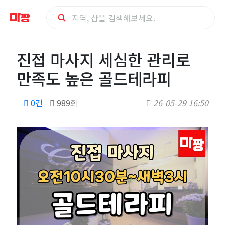
진
진접 마사지 세심한 관리로
접
만족도 높은 골드테라피
마
0건
989회
26-05-29 16:50
사
지
세
심
한