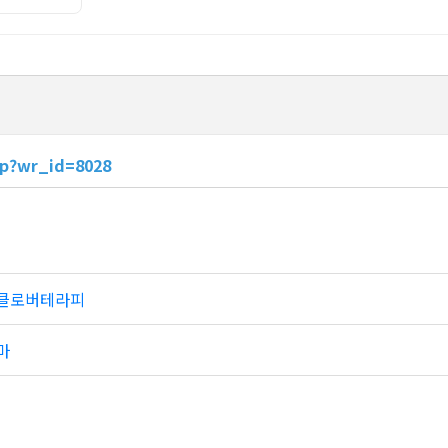
hp?wr_id=8028
 클로버테라피
마