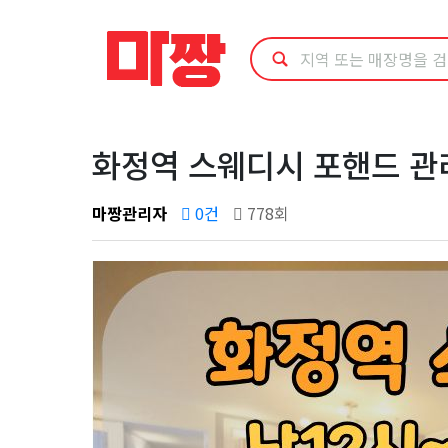
화
정
역
스
화정역 스웨디시 포핸드 
웨
마짱관리자
0건
778회
디
시
포
핸