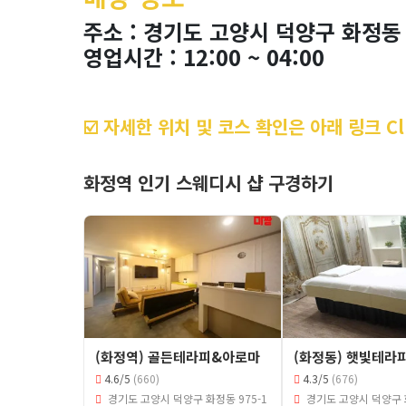
주소 : 경기도 고양시 덕양구 화정동 
영업시간 : 12:00 ~ 04:00
☑️ 자세한 위치 및 코스 확인은 아래 링크 Cli
화정역 인기 스웨디시 샵 구경하기
(화정역) 골든테라피&아로마
(화정동) 햇빛테라
4.6/5
(660)
4.3/5
(676)
경기도 고양시 덕양구 화정동 975-1
경기도 고양시 덕양구 화