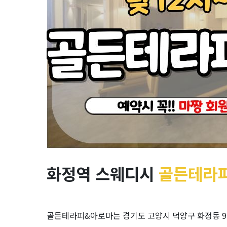
드
관
리
골
든
테
라
피
화정역 스웨디시
골든테라
&
아
골든테라피&아로마는 경기도 고양시 덕양구 화정동 97