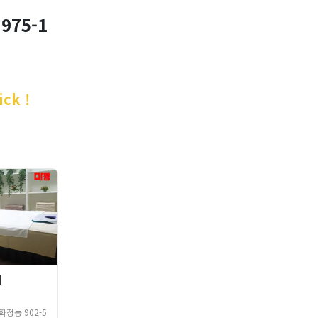
975-1
ck !
피
정동 902-5