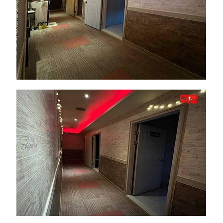
근
처
인
기
마
사
지
샵
추
천