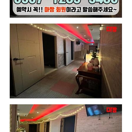
타
이
마
사
지
파
타
야
｜