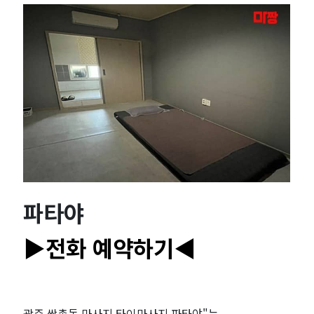
｜
마
짱
파타야
▶전화 예약하기◀
광주 쌍촌동 마사지 타이마사지 파타야"는