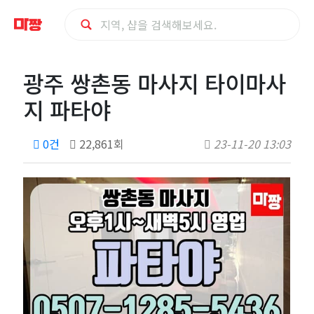
광
광주 쌍촌동 마사지 타이마사
주
지 파타야
쌍
0건
22,861회
23-11-20 13:03
촌
동
마
사
지