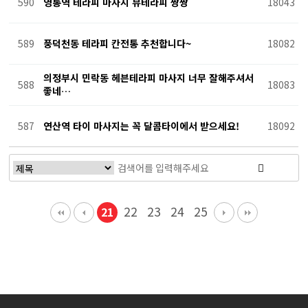
590
영통역 테라피 마사지 뷰테라피 짱짱
18043
589
풍덕천동 테라피 칸전통 추천합니다~
18082
의정부시 민락동 헤븐테라피 마사지 너무 잘해주셔서
588
18083
좋네…
587
연산역 타이 마사지는 꼭 달콤타이에서 받으세요!
18092
22
23
24
25
21