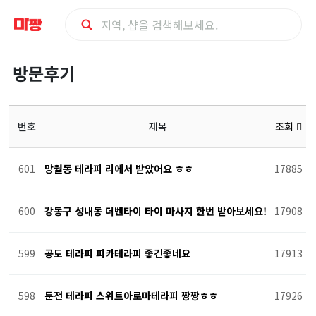
방
방문후기
문
후
번호
제목
조회
기
601
망월동 테라피 리에서 받았어요 ㅎㅎ
17885
600
강동구 성내동 더벤타이 타이 마사지 한번 받아보세요!
17908
599
공도 테라피 피카테라피 좋긴좋네요
17913
598
둔전 테라피 스위트아로마테라피 짱짱ㅎㅎ
17926