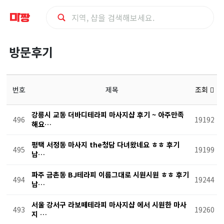
방
방문후기
문
후
번호
제목
조회
기
강릉시 교동 더바디테라피 마사지샵 후기 ~ 아주만족
496
19192
해요…
평택 서정동 마사지 the청담 다녀왔네요 ㅎㅎ 후기
495
19199
남…
파주 금촌동 BJ테라피 이름그대로 시원시원 ㅎㅎ 후기
494
19244
남…
서울 강서구 라보떼테라피 마사지샵 에서 시원한 마사
493
19260
지 …