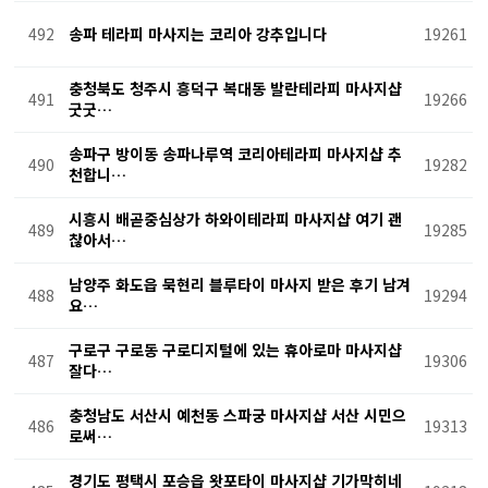
492
송파 테라피 마사지는 코리아 강추입니다
19261
충청북도 청주시 흥덕구 복대동 발란테라피 마사지샵
491
19266
굿굿…
송파구 방이동 송파나루역 코리아테라피 마사지샵 추
490
19282
천합니…
시흥시 배곧중심상가 하와이테라피 마사지샵 여기 괜
489
19285
찮아서…
남양주 화도읍 묵현리 블루타이 마사지 받은 후기 남겨
488
19294
요…
구로구 구로동 구로디지털에 있는 휴아로마 마사지샵
487
19306
잘다…
충청남도 서산시 예천동 스파궁 마사지샵 서산 시민으
486
19313
로써…
경기도 평택시 포승읍 왓포타이 마사지샵 기가막히네