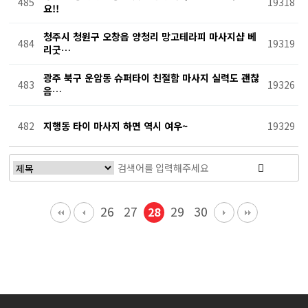
485
19318
요!!
청주시 청원구 오창읍 양청리 망고테라피 마사지샵 베
484
19319
리굿…
광주 북구 운암동 슈퍼타이 친절함 마사지 실력도 괜찮
483
19326
음…
482
지행동 타이 마사지 하면 역시 여우~
19329
26
27
29
30
28