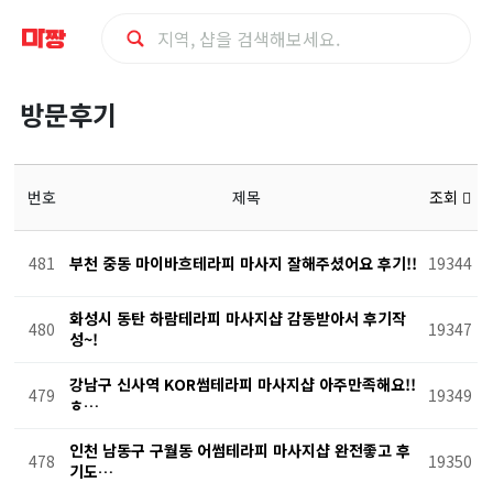
방
방문후기
문
후
번호
제목
조회
기
481
부천 중동 마이바흐테라피 마사지 잘해주셨어요 후기!!
19344
화성시 동탄 하람테라피 마사지샵 감동받아서 후기작
480
19347
성~!
강남구 신사역 KOR썸테라피 마사지샵 아주만족해요!!
479
19349
ㅎ…
인천 남동구 구월동 어썸테라피 마사지샵 완전좋고 후
478
19350
기도…