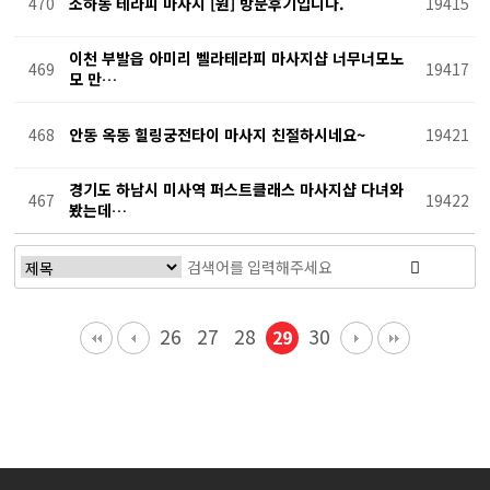
470
소하동 테라피 마사지 [원] 방문후기입니다.
19415
이천 부발읍 아미리 벨라테라피 마사지샵 너무너모노
469
19417
모 만…
468
안동 옥동 힐링궁전타이 마사지 친절하시네요~
19421
경기도 하남시 미사역 퍼스트클래스 마사지샵 다녀와
467
19422
봤는데…
26
27
28
30
29