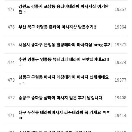
강원도 강릉시 포남동 용타이테라피 마사지샵 여기완
477
19357
전 ~
476
부산 북구 화명동 존타이 마사지샵 방문후기!!
19364
475
서울시 송파구 문정동 힐링테라피 마사지샵 omg 후기
19372
수원 영통구 영통동 뷰테라피 테라피 찐맛집이네요!!!
474
19374
…
남동구 구월동 마사지 레깅테라피 마사지 신세계네요
473
19377
..…
472
중랑구 중화동 샾타이 마사지 받은 후기 남깁니다.
19408
대구 두산동 테라피마사지 라꾸테라피 꼭 가세요 ㅋㅋ
471
19414
ㅋ