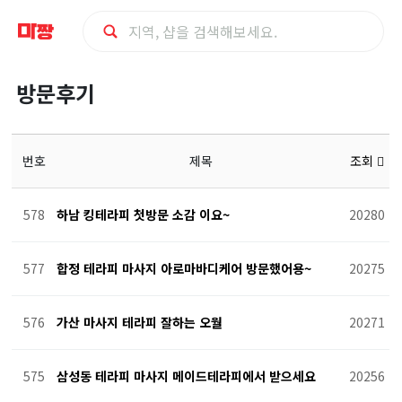
방
방문후기
문
후
번호
제목
조회
기
578
하남 킹테라피 첫방문 소감 이요~
20280
577
합정 테라피 마사지 아로마바디케어 방문했어용~
20275
576
가산 마사지 테라피 잘하는 오월
20271
575
삼성동 테라피 마사지 메이드테라피에서 받으세요
20256