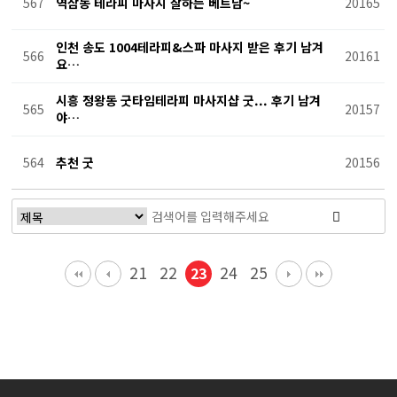
567
역삼동 테라피 마사지 잘하는 베트남~
20165
인천 송도 1004테라피&스파 마사지 받은 후기 남겨
566
20161
요…
시흥 정왕동 굿타임테라피 마사지샵 굿... 후기 남겨
565
20157
야…
564
추천 굿
20156
21
22
24
25
23