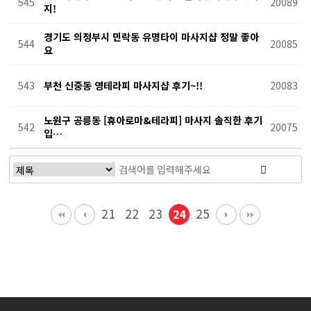
545
20089
지!
경기도 의정부시 민락동 유명타이 마사지샵 정말 좋아
544
20085
요
543
부천 신중동 영테라피 마사지샵 후기~!!
20083
노원구 공릉동 [휴아로마&테라피] 마사지 솔직한 후기
542
20075
입…
21
22
23
25
24