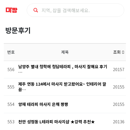
방
방문후기
문
후
번호
제목
조회
기
남양주 별내 청학에 청담테라피 , 마사지 잘해요 후기
556
20157
…
제주 연동 124에서 마사지 받고왔어요~ 인테리어 깔
555
20155
끔…
554
양재 테라피 마사지 은채 짱짱
20155
553
천안 성정동 L테라피 마사지샵 ★강력 추천★
20136