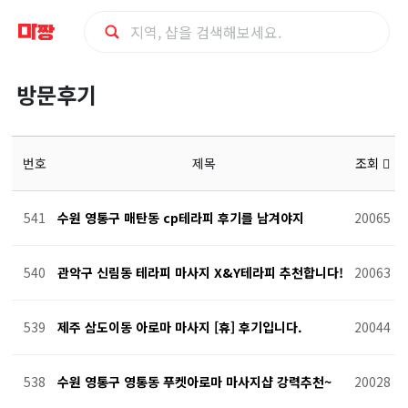
방
방문후기
문
후
번호
제목
조회
기
541
수원 영통구 매탄동 cp테라피 후기를 남겨야지
20065
540
관악구 신림동 테라피 마사지 X&Y테라피 추천합니다!
20063
539
제주 삼도이동 아로마 마사지 [휴] 후기입니다.
20044
538
수원 영통구 영통동 푸켓아로마 마사지샵 강력추천~
20028