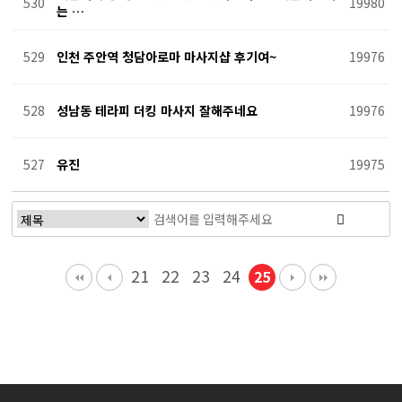
530
19980
는 …
529
인천 주안역 청담아로마 마사지샵 후기여~
19976
528
성남동 테라피 더킹 마사지 잘해주네요
19976
527
유진
19975
21
22
23
24
25