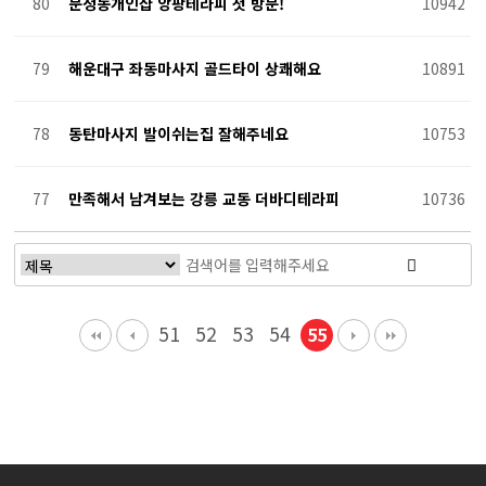
80
문정동개인샵 앙팡테라피 첫 방문!
10942
79
해운대구 좌동마사지 골드타이 상쾌해요
10891
78
동탄마사지 발이쉬는집 잘해주네요
10753
77
만족해서 남겨보는 강릉 교동 더바디테라피
10736
51
52
53
54
55