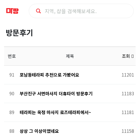
방
방문후기
문
후
번호
제목
조회
기
91
포남동테라피 추천으로 가봤어요
11201
90
부산진구 서면마사지 더휴타이 방문후기
11183
89
테라피는 옥정 마사지 로즈테라피에서~
11181
88
상상 그 이상이였네요
11158