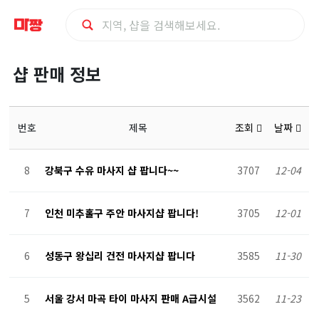
마
샵 판매 정보
사
지
번호
제목
조회
날짜
구
8
강북구 수유 마사지 샵 팝니다~~
3707
12-04
인
7
인천 미추홀구 주안 마사지샵 팝니다!
3705
12-01
샵
6
성동구 왕십리 건전 마사지샵 팝니다
3585
11-30
판
매
5
서울 강서 마곡 타이 마사지 판매 A급시설
3562
11-23