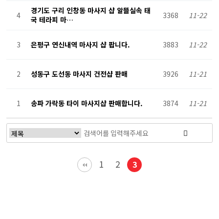
정
경기도 구리 인창동 마사지 샵 알뜰실속 태
4
3368
11-22
국 테라피 마…
보
3
은평구 연신내역 마사지 샵 팝니다.
3883
11-22
2
성동구 도선동 마사지 건전샵 판매
3926
11-21
1
송파 가락동 타이 마사지샵 판매합니다.
3874
11-21
1
2
3